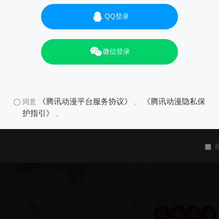
QQ登录
微信登录
《腾讯动漫平台服务协议》
《腾讯动漫隐私保
同意
、
护指引》
。