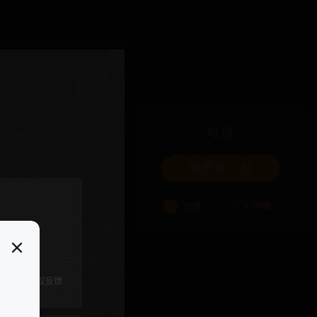
吐槽
我要来一发