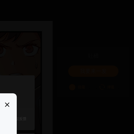
吐槽
我要来一发