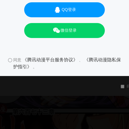
QQ登录
微信登录
《腾讯动漫平台服务协议》
《腾讯动漫隐私保
同意
、
护指引》
。