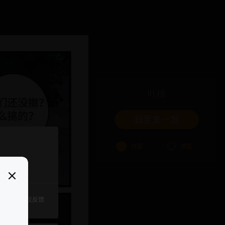
吐槽
我要来一发