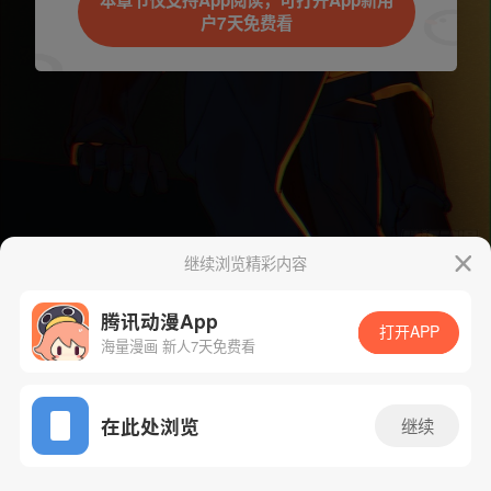
本章节仅支持App阅读，可打开App新用
户7天免费看
继续浏览精彩内容
下一话
腾漫App免费看
腾讯动漫App
打开APP
海量漫画 新人7天免费看
App免费看
在此处浏览
继续
534话 1/1