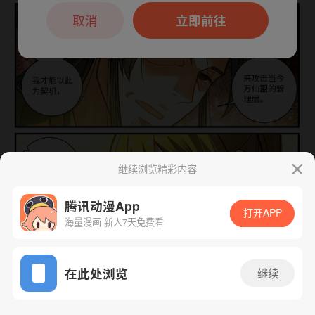
本章节仅支持App阅读，可打开App新用
户7天免费看
取消
立即前往
继续浏览精彩内容
腾讯动漫App
打开APP
海量漫画 新人7天免费看
App免费看
在此处浏览
继续
下一话
腾漫App免费看
837话 1/1