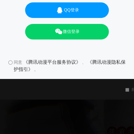
QQ登录
微信登录
《腾讯动漫平台服务协议》
《腾讯动漫隐私保
同意
、
护指引》
。