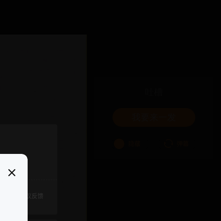
吐槽
我要来一发