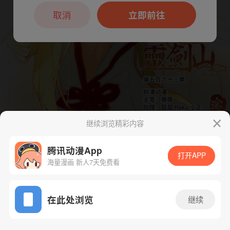
本章节仅支持App阅读，可打开App新用
户7天免费看
取消
立即前往
继续浏览精彩内容
下一话
腾漫App免费看
腾讯动漫App
打开APP
海量漫画 新人7天免费看
App免费看
在此处浏览
继续
576话 1/1