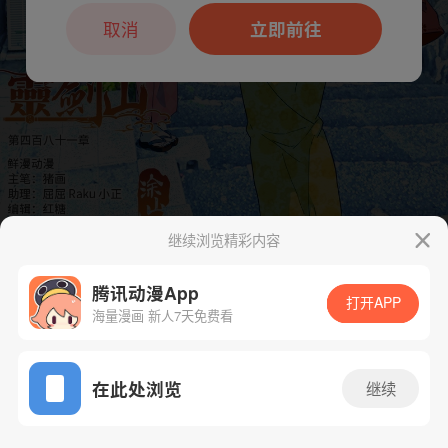
本章节仅支持App阅读，可打开App新用
户7天免费看
取消
立即前往
继续浏览精彩内容
下一话
腾漫App免费看
腾讯动漫App
打开APP
海量漫画 新人7天免费看
App免费看
在此处浏览
继续
494话 1/1