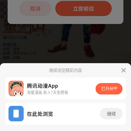
本章节仅支持App阅读，可打开App新用
户7天免费看
取消
立即前往
继续浏览精彩内容
下一话
腾漫App免费看
腾讯动漫App
打开APP
海量漫画 新人7天免费看
App免费看
在此处浏览
继续
350话 1/1