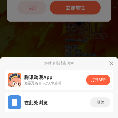
本章节仅支持App阅读，可打开App新用
户7天免费看
取消
立即前往
继续浏览精彩内容
下一话
腾漫App免费看
腾讯动漫App
打开APP
海量漫画 新人7天免费看
App免费看
在此处浏览
继续
326话 1/1