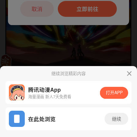
本章节仅支持App阅读，可打开App新用
户7天免费看
取消
立即前往
继续浏览精彩内容
下一话
腾漫App免费看
腾讯动漫App
打开APP
海量漫画 新人7天免费看
App免费看
在此处浏览
继续
614话 1/1