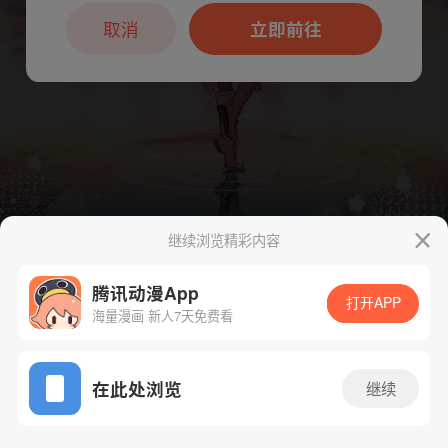
本章节仅支持App阅读，可打开App新用
户7天免费看
取消
立即前往
继续浏览精彩内容
下一话
腾漫App免费看
腾讯动漫App
打开APP
海量漫画 新人7天免费看
App免费看
在此处浏览
继续
518话 1/1