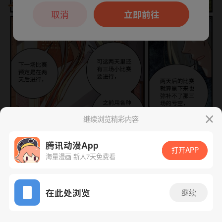
本章节仅支持App阅读，可打开App新用
户7天免费看
取消
立即前往
继续浏览精彩内容
腾讯动漫App
打开APP
海量漫画 新人7天免费看
App免费看
在此处浏览
继续
下一话
腾漫App免费看
850话 1/1