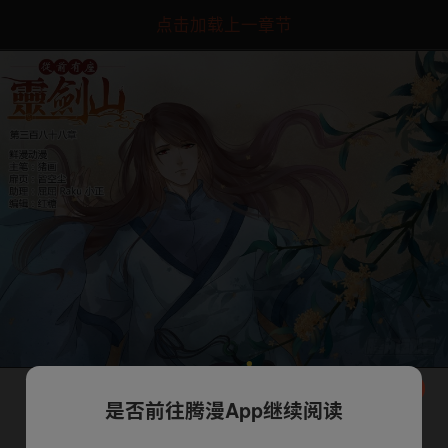
点击加载上一章节
是否前往腾漫App继续阅读
下一话
腾漫App免费看