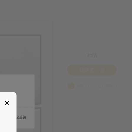
吐槽
我要来一发