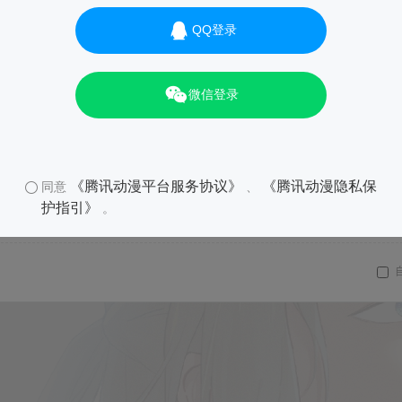
QQ登录
微信登录
《腾讯动漫平台服务协议》
《腾讯动漫隐私保
同意
、
护指引》
。