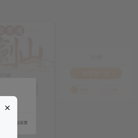
吐槽
我要来一发