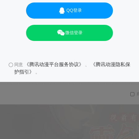
QQ登录
微信登录
《腾讯动漫平台服务协议》
《腾讯动漫隐私保
同意
、
护指引》
。