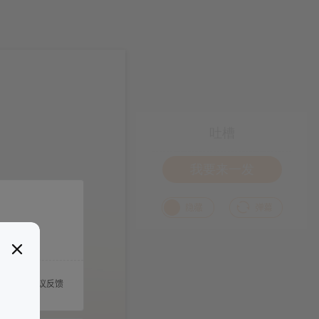
吐槽
我要来一发