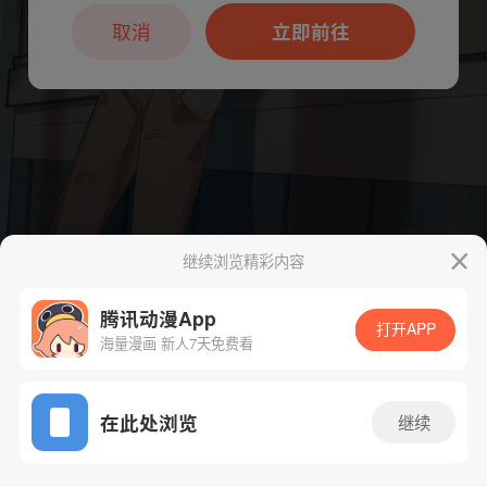
本章节仅支持App阅读，可打开App新用
户7天免费看
取消
立即前往
继续浏览精彩内容
下一话
腾漫App免费看
腾讯动漫App
打开APP
海量漫画 新人7天免费看
App免费看
在此处浏览
继续
384话 1/1